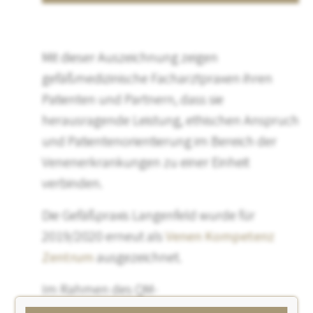
Mit dieser Auszeichnung zeigen
gefäßmedizinische Facharztpraxen ihren
Patienten und Partnern, dass sie
herausragende Leistung, ethischen Anspruch
und Patientenorientierung im Bereich der
Venenerkrankungen zu einer Einheit
verbinden.
Die Gefäßpraxis Langenfeld wurde für
2019/2020 erneut als
Venen Kompetenz
Zentrum
ausgezeichnet.
Im Rahmen des QM-
Zertifizierungsprogramms Venen