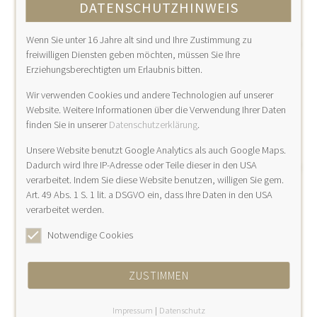
DATENSCHUTZHINWEIS
Kompetenz-Zentrum (VKZ)
– das Managementsystem für die moderne,
Wenn Sie unter 16 Jahre alt sind und Ihre Zustimmung zu
freiwilligen Diensten geben möchten, müssen Sie Ihre
phlebologische Facharztpraxis
werden die
Erziehungsberechtigten um Erlaubnis bitten.
Kriterien hinsichtlich qualitätsorientierter
Wir verwenden Cookies und andere Technologien auf unserer
Diagnostik und Therapie auf Leitlinienniveau
Website. Weitere Informationen über die Verwendung Ihrer Daten
durch die Deutsche Gesellschaft für
finden Sie in unserer
Datenschutzerklärung
.
Phlebologie (DGP) geprüft und darüber
Unsere Website benutzt Google Analytics als auch Google Maps.
hinaus die
Qualitätsmanagement
- Richtlinie
Dadurch wird Ihre IP-Adresse oder Teile dieser in den USA
verarbeitet. Indem Sie diese Website benutzen, willigen Sie gem.
des Gemeinsamen Bundesausschusses auf
Art. 49 Abs. 1 S. 1 lit. a DSGVO ein, dass Ihre Daten in den USA
Basis der
ISO 9001:2015
erfüllt.
verarbeitet werden.
Damit ist bereits seit 2008 ein bundesweit
Notwendige Cookies
einheitlicher Standard in der Phlebologie
geschaffen worden, der objektiv eine hohe
ZUSTIMMEN
Struktur- und Versorgungsqualität sowie
Impressum
|
Datenschutz
Prozesssicherheit nachweist.