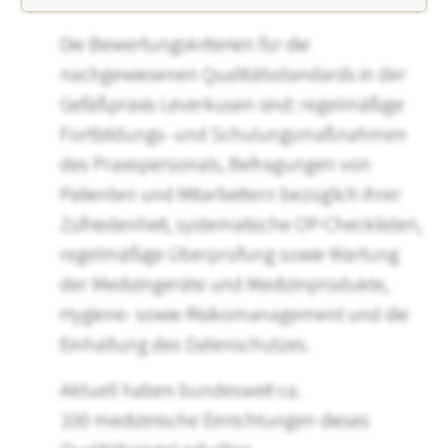
Die Bewertungskriterien für die
nachgewiesenen Qualitätsstandards in der
Gefäßpraxis Leverkusen sind: regelmäßige
Fortbildungs- und Schulungsmaßnahmen
des Praxispersonals, Befragungen von
Patienten und Mitarbeitern bezüglich ihrer
Zufriedenheit, systematische OP-Checklisten,
regelmäßige Überprüfung sowie Wartung
der Medizingeräte und Medizinprodukte,
Hygiene- sowie Risikomanagement und die
Einhaltung des Datenschutzes.
Aktuell haben bundesweit ca.
100 medizinische Einrichtungen dieses