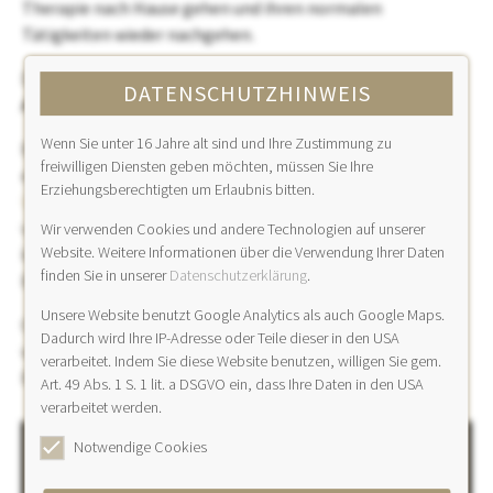
Therapie nach Hause gehen und ihren normalen
Tätigkeiten wieder nachgehen.
Das Closure-Verfahren mittels Radiowellen ist eine
sanfte
DATENSCHUTZHINWEIS
Alternative zum klassischen Venenziehen (Stripping)
.
Wenn Sie unter 16 Jahre alt sind und Ihre Zustimmung zu
Bei dieser innovativen Methode wird die erkrankte
Vene
freiwilligen Diensten geben möchten, müssen Sie Ihre
endoluminal (von innen) unter ständiger
Erziehungsberechtigten um Erlaubnis bitten.
Ultraschall
kontrolle ausgeschaltet und kann im Körper
verbleiben. Chirurgische Schnitte und massive Blutergüsse
Wir verwenden Cookies und andere Technologien auf unserer
Website. Weitere Informationen über die Verwendung Ihrer Daten
können vermieden werden. Der Eingriff ist in örtlicher
finden Sie in unserer
Datenschutzerklärung
.
Betäubung durchführbar.
Unsere Website benutzt Google Analytics als auch Google Maps.
Ob diese Methode für Ihr
Krampfaderleiden
geeignet ist,
Dadurch wird Ihre IP-Adresse oder Teile dieser in den USA
wird in einem ausführlichen Untersuchungs- und
verarbeitet. Indem Sie diese Website benutzen, willigen Sie gem.
Beratungsgespräch erörtert.
Art. 49 Abs. 1 S. 1 lit. a DSGVO ein, dass Ihre Daten in den USA
verarbeitet werden.
Notwendige Cookies